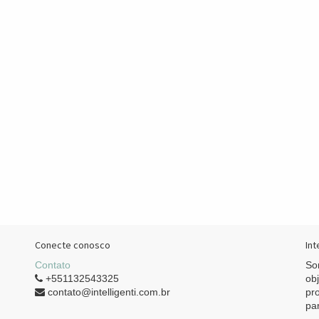
Conecte conosco
Int
Contato
So
+551132543325
ob
contato@intelligenti.com.br
pr
pa