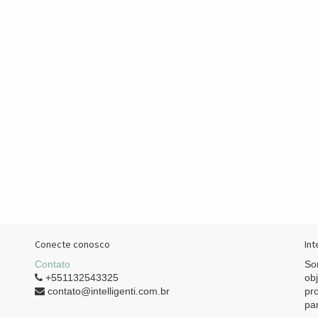
Conecte conosco
Int
Contato
So
+551132543325
ob
contato@intelligenti.com.br
pr
pa