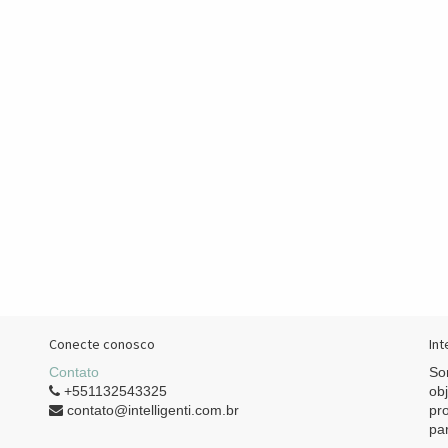
Conecte conosco
Int
Contato
So
+551132543325
ob
contato@intelligenti.com.br
pr
pa