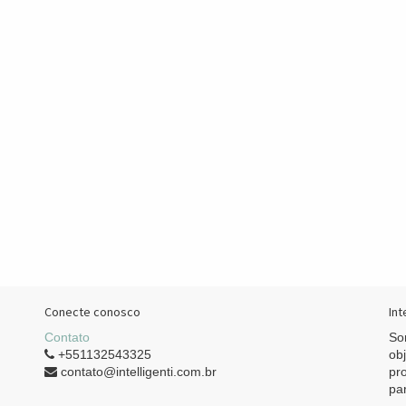
Conecte conosco
Int
Contato
So
+551132543325
ob
contato@intelligenti.com.br
pr
pa